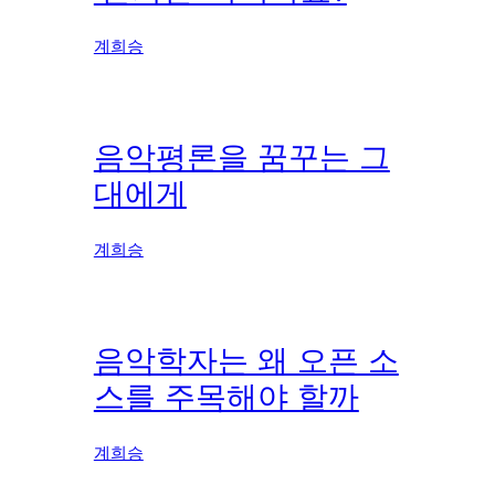
계희승
음악평론을 꿈꾸는 그
대에게
계희승
음악학자는 왜 오픈 소
스를 주목해야 할까
계희승