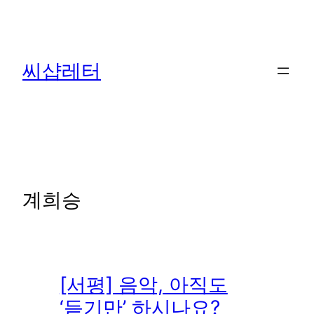
콘
텐
츠
씨샵레터
로
바
로
가
기
계희승
[서평] 음악, 아직도
‘듣기만’ 하시나요?