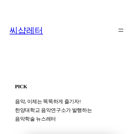
콘
텐
츠
씨샵레터
로
바
로
가
기
PICK
음악, 이제는 똑똑하게 즐기자!
한양대학교 음악연구소가 발행하는
음악학술 뉴스레터