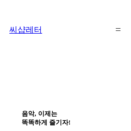
콘
텐
츠
씨샵레터
로
바
로
가
기
음악, 이제는
똑똑하게 즐기자!