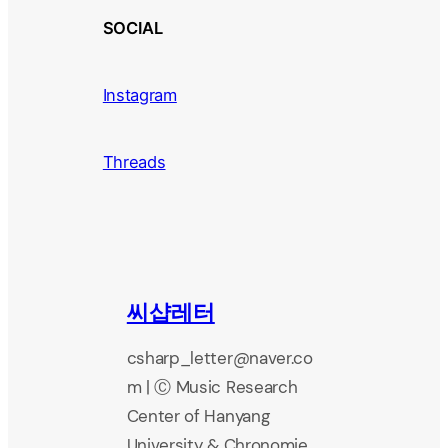
SOCIAL
Instagram
Threads
씨샵레터
csharp_letter@naver.co
m | Ⓒ Music Research
Center of Hanyang
University & Chronomie